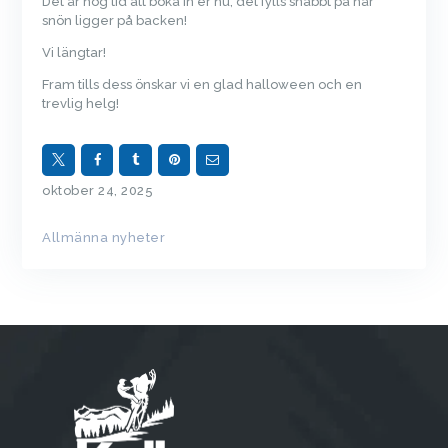
Det är hög tid att boka in er nu, det fylls snabbt på när
snön ligger på backen!
Vi längtar!
Fram tills dess önskar vi en glad halloween och en
trevlig helg!
oktober 24, 2025
Allmänna nyheter