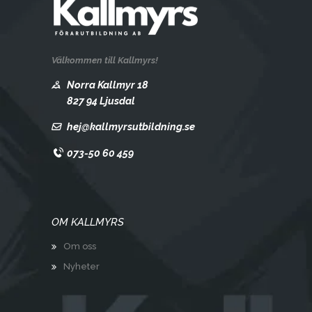
Välkommen till Kallmyrs!
Norra Kallmyr 18
827 94 Ljusdal
hej@kallmyrsutbildning.se
073-50 60 459
OM KALLMYRS
Om oss
Nyheter