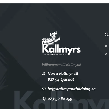
O
Välkommen till Kallmyrs!
Norra Kallmyr 18
827 94 Ljusdal
hej@kallmyrsutbildning.se
073-50 60 459