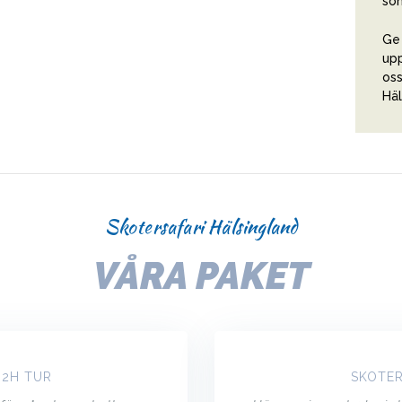
som
Ge 
upp
oss
Häl
Skotersafari Hälsingland
VÅRA PAKET
 2H TUR
SKOTER