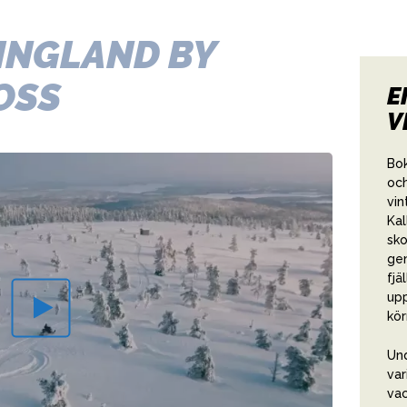
INGLAND BY
OSS
E
V
Bok
och
vin
Kal
sko
gen
fjä
upp
kör
Und
var
vac