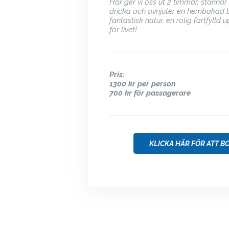
Här ger vi oss ut 2 timmar, stannar
dricka och avnjuter en hembakad bu
fantastisk natur, en rolig fartfylld
för livet!
Pris:
1300 kr per person
700 kr för passagerare
KLICKA HÄR FÖR ATT B