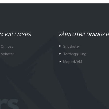
M KALLMYRS
VÅRA UTBILDNINGAR
Om oss
Snöskoter
Nyheter
Terränghjuling
Moped/AM