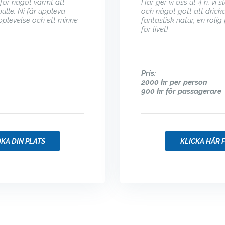
 för något varmt att
Här ger vi oss ut 4 h, vi
lle. Ni får uppleva
och något gott att drick
 upplevelse och ett minne
fantastisk natur, en rolig
för livet!
Pris:
2000 kr per person
900 kr för passagerare
OKA DIN PLATS
KLICKA HÄR F