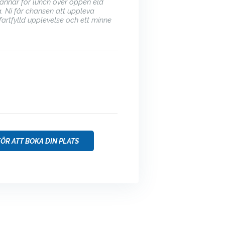
 stannar för lunch över öppen eld
a. Ni får chansen att uppleva
 fartfylld upplevelse och ett minne
ÖR ATT BOKA DIN PLATS