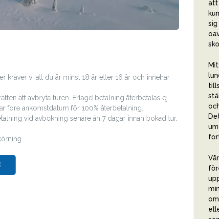
att
kun
sig
oav
sko
Mit
lun
r kräver vi att du är minst 18 år eller 16 år och innehar
til
stä
tten att avbryta turen. Erlagd betalning återbetalas ej.
och
ar före ankomstdatum för 100% återbetalning.
Det
talning vid avbokning senare än 7 dagar innan bokad tur.
umg
for
körning.
Vår
S
för
upp
min
om 
ell