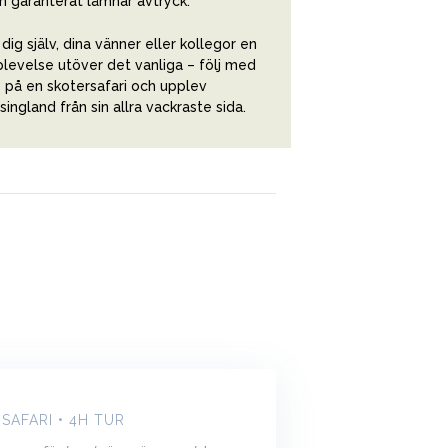
 garanterat lämnar avtryck.
dig själv, dina vänner eller kollegor en
levelse utöver det vanliga – följ med
 på en skotersafari och upplev
singland från sin allra vackraste sida.
SAFARI • 4H TUR