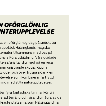
N OFÖRGLÖMLIG
INTERUPPLEVELSE
a en oförglömlig dag på snöskoter
 upptäck Hälsinglands magiska
ternatur tillsammans med oss på
lmyrs Förarutbildning. Våra guidade
tersafaris tar dig med på en resa
om gnistrande skogar, öppna
llvidder och över frusna sjöar – en
levelse som kombinerar fartfylld
ning med stilla naturupplevelser.
er fyra fantastiska timmar kör vi i
ierad terräng och visar dig några av de
kraste platserna som Hälsingland har