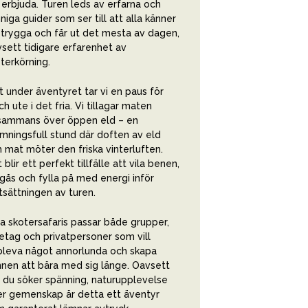
 erbjuda. Turen leds av erfarna och
niga guider som ser till att alla känner
 trygga och får ut det mesta av dagen,
sett tidigare erfarenhet av
terkörning.
t under äventyret tar vi en paus för
ch ute i det fria. Vi tillagar maten
lsammans över öppen eld – en
mningsfull stund där doften av eld
 mat möter den friska vinterluften.
 blir ett perfekt tillfälle att vila benen,
ås och fylla på med energi inför
tsättningen av turen.
a skotersafaris passar både grupper,
etag och privatpersoner som vill
leva något annorlunda och skapa
nen att bära med sig länge. Oavsett
du söker spänning, naturupplevelse
er gemenskap är detta ett äventyr